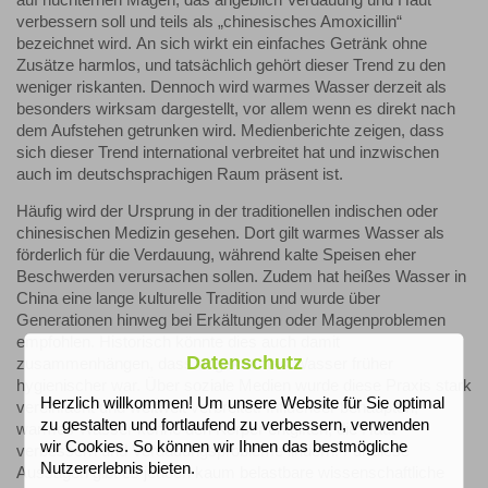
verbessern soll und teils als „chinesisches Amoxicillin“
bezeichnet wird. An sich wirkt ein einfaches Getränk ohne
Zusätze harmlos, und tatsächlich gehört dieser Trend zu den
weniger riskanten. Dennoch wird warmes Wasser derzeit als
besonders wirksam dargestellt, vor allem wenn es direkt nach
dem Aufstehen getrunken wird. Medienberichte zeigen, dass
sich dieser Trend international verbreitet hat und inzwischen
auch im deutschsprachigen Raum präsent ist.
Häufig wird der Ursprung in der traditionellen indischen oder
chinesischen Medizin gesehen. Dort gilt warmes Wasser als
förderlich für die Verdauung, während kalte Speisen eher
Beschwerden verursachen sollen. Zudem hat heißes Wasser in
China eine lange kulturelle Tradition und wurde über
Generationen hinweg bei Erkältungen oder Magenproblemen
empfohlen. Historisch könnte dies auch damit
Datenschutz
zusammenhängen, dass abgekochtes Wasser früher
hygienischer war. Über soziale Medien wurde diese Praxis stark
Herzlich willkommen! Um unsere Website für Sie optimal
vereinfacht und weltweit verbreitet. Influencer behaupten,
zu gestalten und fortlaufend zu verbessern, verwenden
warmes Wasser könne den Körper entgiften, die Haut
wir Cookies. So können wir Ihnen das bestmögliche
verbessern und Verdauungsprobleme lindern. Für diese
Nutzererlebnis bieten.
Aussagen gibt es jedoch kaum belastbare wissenschaftliche