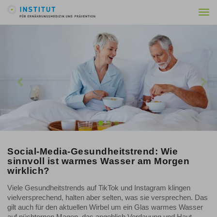
Togg
navi
Previous
Nex
Social-Media-Gesundheitstrend: Wie
sinnvoll ist warmes Wasser am Morgen
wirklich?
Viele Gesundheitstrends auf TikTok und Instagram klingen
vielversprechend, halten aber selten, was sie versprechen. Das
gilt auch für den aktuellen Wirbel um ein Glas warmes Wasser
auf nüchternen Magen, das angeblich Verdauung und Haut