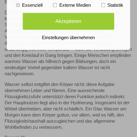
Belege.
Essenziell
Externe Medien
Statistik
Die Studienlage ist begrenzt. Eine kleine Untersuchung mit
leicht erwärmtem Wasser zeigte keinen Effekt auf den
Akzeptieren
Stuhlgang, aber mögliche Verbesserungen bei Blähungen.
Allerdings ist die Aussagekraft gering, da wichtige
Vergleichsgruppen fehlten. Fachleute weisen darauf hin, dass
Einstellungen übernehmen
der Körper morgens oft leicht dehydriert ist. Flüssigkeit –
unabhängig von ihrer Temperatur – kann die Verdauung anregen
und den Kreislauf in Gang bringen. Einige Menschen empfinden
warmes Wasser als hilfreich gegen Blähungen, doch ein
eindeutiger Vorteil gegenüber kaltem Wasser ist nicht
nachgewiesen.
Wasser selbst entgiftet den Körper nicht; diese Aufgabe
übernehmen Leber und Nieren. Eine ausreichende
Flüssigkeitszufuhr unterstützt deren Funktion jedoch indirekt.
Der Hauptnutzen liegt also in der Hydrierung. Insgesamt ist der
Wirbel übertrieben, aber nicht schädlich. Ein Glas Wasser am
Morgen kann dem Körper guttun, vor allem, weil es hilft, den
Flüssigkeitshaushalt auszugleichen und das allgemeine
Wohlbefinden zu verbessern.